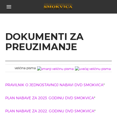
POČETNA
O NAMA...
POVIJEST DRUŠTVA
DOKUMENTI ZA
TIJELA DRUŠTVA
PREUZIMANJE
CJENIK USLUGA
ČLANOVI DRUŠTVA
NOVOSTI
VOZILA
veličina pisma
ZAPOVJEDNO VOZILO
NAVALNO VOZILO
PRAVILNIK O JEDNOSTAVNOJ NABAVI DVD SMOKVICA
*
TEHNIČKO VOZILO
VOZILO CISTERNA
PLAN NABAVE ZA 2023. GODINU DVD SMOKVICA
*
PRIJEVOZNO VOZILO
GALERIJA SLIKA
PLAN NABAVE ZA 2022. GODINU DVD SMOKVICA
*
POVEZNICE