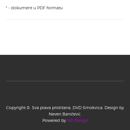
OPĆINA SMOKVICA
* - dokument u PDF formatu
TZO SMOKVICA
H V Z
PORTAL ZA VATROGASTVO
SMOKVICA
DOKUMENTI
DOKUMENTI ZA PREUZIMANJE
JAVNE NABAVE
Copyright ©. Sva prava pridržana. DVD Smokvica. Design by
Neven Baničević.
Powered by
NB Design