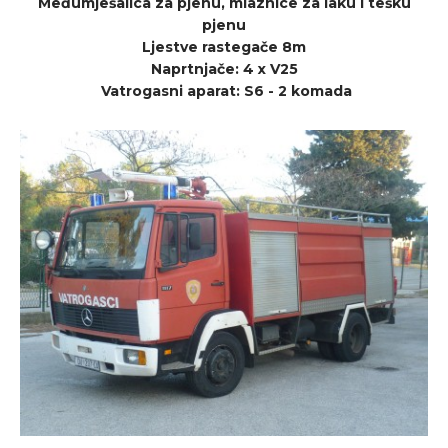
Međumješalica za pjenu, mlaznice za laku i tešku
pjenu
Ljestve rastegače 8m
Naprtnjače: 4 x V25
Vatrogasni aparat: S6 - 2 komada