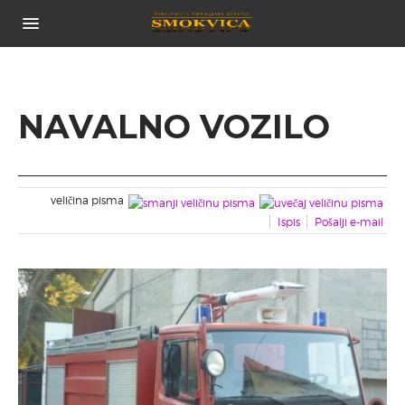
POČETNA
O NAMA...
POVIJEST DRUŠTVA
NAVALNO VOZILO
TIJELA DRUŠTVA
CJENIK USLUGA
ČLANOVI DRUŠTVA
veličina pisma
NOVOSTI
Ispis
Pošalji e-mail
VOZILA
ZAPOVJEDNO VOZILO
NAVALNO VOZILO
TEHNIČKO VOZILO
VOZILO CISTERNA
PRIJEVOZNO VOZILO
GALERIJA SLIKA
POVEZNICE