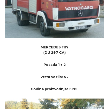
OPĆINA SMOKVICA
TZO SMOKVICA
H V Z
PORTAL ZA VATROGASTVO
SMOKVICA
DOKUMENTI
DOKUMENTI ZA PREUZIMANJE
MERCEDES 1117
(DU 297 CA)
JAVNE NABAVE
Posada 1 + 2
Vrsta vozila: N2
Godina proizvodnje: 1995.