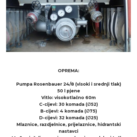
OPREMA:
Pumpa Rosenbauer 24/8 (visoki i srednji tlak)
50 l pjene
Vitlo: visokotlačno 60m
C-cijevi: 30 komada (∅52)
B-cijevi: 4 komada (∅75)
D-cijevi: 32 komada (∅25)
Mlaznice, razdjelnice, prijelaznice, hidrantski
nastavci