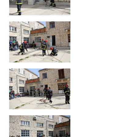
OPĆINA SMOKVICA
TZO SMOKVICA
H V Z
PORTAL ZA VATROGASTVO
SMOKVICA
DOKUMENTI
DOKUMENTI ZA PREUZIMANJE
JAVNE NABAVE