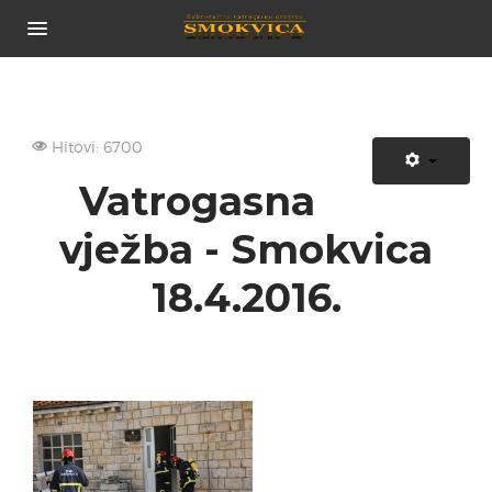
POČETNA
O NAMA...
POVIJEST DRUŠTVA
Hitovi: 6700
TIJELA DRUŠTVA
Vatrogasna
CJENIK USLUGA
ČLANOVI DRUŠTVA
vježba - Smokvica
NOVOSTI
18.4.2016.
VOZILA
ZAPOVJEDNO VOZILO
NAVALNO VOZILO
TEHNIČKO VOZILO
VOZILO CISTERNA
PRIJEVOZNO VOZILO
GALERIJA SLIKA
POVEZNICE