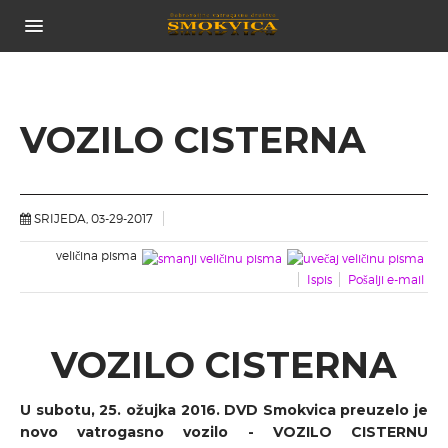
POČETNA
O NAMA...
POVIJEST DRUŠTVA
VOZILO CISTERNA
TIJELA DRUŠTVA
CJENIK USLUGA
ČLANOVI DRUŠTVA
SRIJEDA, 03-29-2017
NOVOSTI
veličina pisma
VOZILA
Ispis
Pošalji e-mail
ZAPOVJEDNO VOZILO
NAVALNO VOZILO
TEHNIČKO VOZILO
VOZILO CISTERNA
VOZILO CISTERNA
PRIJEVOZNO VOZILO
U subotu, 25. ožujka 2016. DVD Smokvica preuzelo je
GALERIJA SLIKA
novo vatrogasno vozilo - VOZILO CISTERNU
POVEZNICE