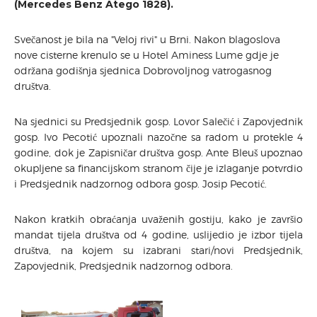
(Mercedes Benz Atego 1828).
OPĆINA SMOKVICA
TZO SMOKVICA
Svečanost je bila na "Veloj rivi" u Brni. Nakon blagoslova
nove cisterne krenulo se u Hotel Aminess Lume gdje je
H V Z
održana godišnja sjednica Dobrovoljnog vatrogasnog
PORTAL ZA VATROGASTVO
društva.
SMOKVICA
DOKUMENTI
Na sjednici su Predsjednik gosp. Lovor Salečić i Zapovjednik
DOKUMENTI ZA PREUZIMANJE
gosp. Ivo Pecotić upoznali nazočne sa radom u protekle 4
godine, dok je Zapisničar društva gosp. Ante Bleuš upoznao
JAVNE NABAVE
okupljene sa financijskom stranom čije je izlaganje potvrdio
i Predsjednik nadzornog odbora gosp. Josip Pecotić.
Nakon kratkih obraćanja uvaženih gostiju, kako je završio
mandat tijela društva od 4 godine, uslijedio je izbor tijela
društva, na kojem su izabrani stari/novi Predsjednik,
Zapovjednik, Predsjednik nadzornog odbora.